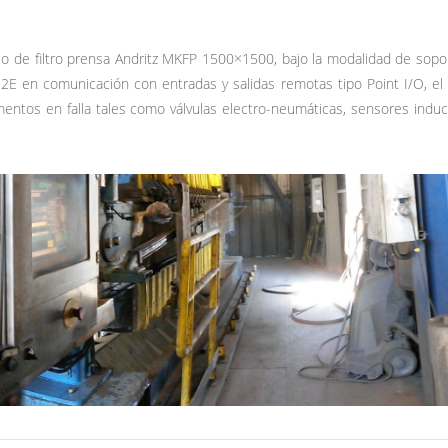
o de filtro prensa Andritz MKFP 1500×1500, bajo la modalidad de sopo
 en comunicación con entradas y salidas remotas tipo Point I/O, el se
entos en falla tales como válvulas electro-neumáticas, sensores inducti