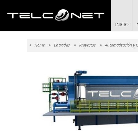
SKIP TO 
INICIO
Home
Entradas
Proyectos
Automatización y C