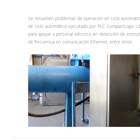
Se resuelven problemas de operación en ciclo automátic
de ciclo automático ejecutado por PLC CompactLogix L32E
para apoyar a personal eléctrico en detección de instrum
de frecuencia en comunicación Ethernet, entre otros.