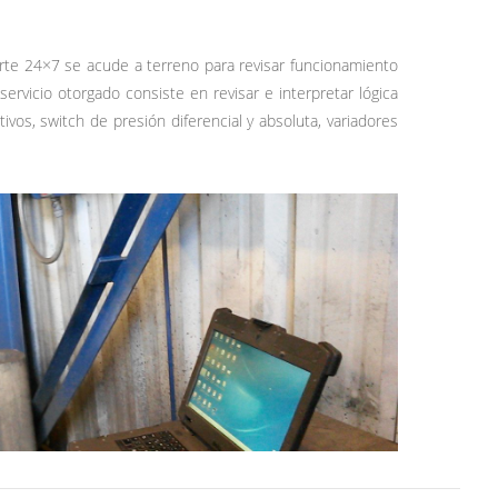
rte 24×7 se acude a terreno para revisar funcionamiento
rvicio otorgado consiste en revisar e interpretar lógica
vos, switch de presión diferencial y absoluta, variadores