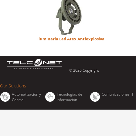
Iluminaria Led Atex Antiexplosiva
© 2026 Copyright
Our Solutions
Automatización y
Tecnologías de
Comunicaciones IT
Control
información